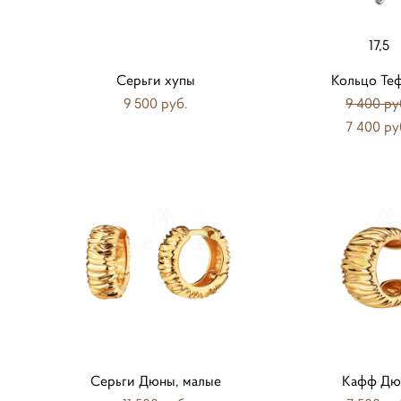
17,5
Серьги хупы
Кольцо Те
9 500 pуб.
9 400 pу
7 400 pу
Серьги Дюны, малые
Кафф Дю