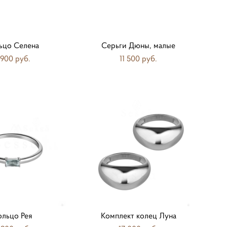
ьцо Селена
Серьги Дюны, малые
 900 pуб.
11 500 pуб.
ольцо Рея
Комплект колец Луна