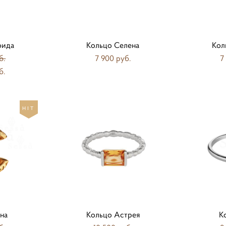
фида
Кольцо Селена
Кол
б.
7 900 pуб.
7
б.
HIT
на
Кольцо Астрея
К