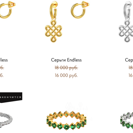
less
Серьги Endless
Сер
б.
18 000 pуб.
18
б.
16 000 pуб.
16
акончится