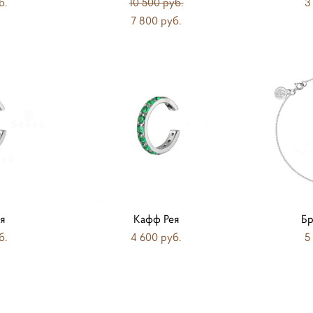
б.
10 500 pуб.
3
7 800 pуб.
я
Кафф Рея
Бр
б.
4 600 pуб.
5