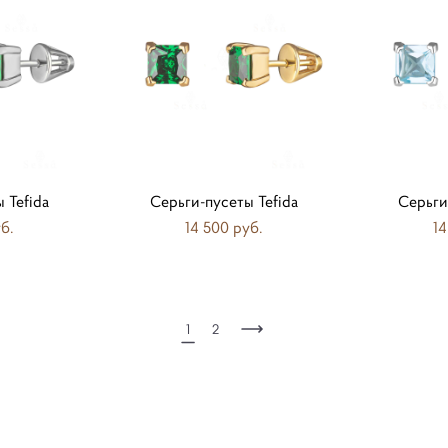
 Tefida
Серьги-пусеты Tefida
Серьги
б.
14 500 pуб.
14
1
2