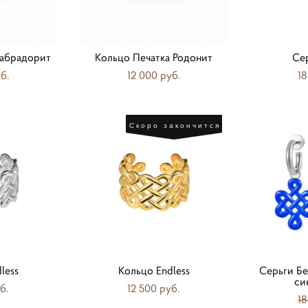
Лабрадорит
Кольцо Печатка Родонит
Се
б.
12 000 pуб.
18
Скоро закончится
less
Кольцо Endless
Серьги Бе
си
б.
12 500 pуб.
18