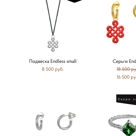
Подвеска Endless small
Серьги End
8 500 pуб.
18 500 pу
16 500 pу
Скоро з