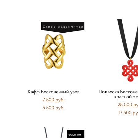
Скоро закончится
Кафф Бесконечный узел
Подвеска Бесконе
красной э
7 500 pуб.
25 000 p
5 500 pуб.
17 500 pу
SOLD OUT