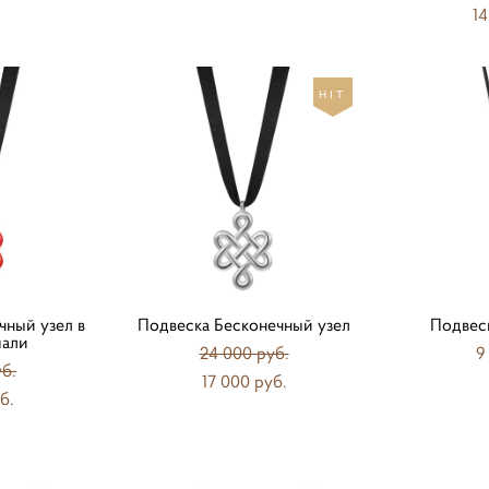
14
HIT
чный узел в
Подвеска Бесконечный узел
Подвеск
мали
24 000 pуб.
9
уб.
17 000 pуб.
б.