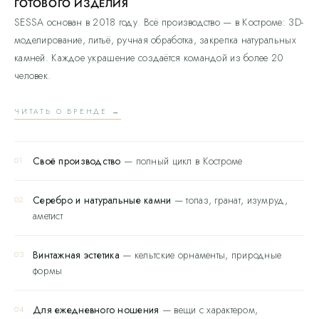
ГОТОВОГО ИЗДЕЛИЯ
SESSA основан в 2018 году. Всё производство — в Костроме: 3D-
моделирование, литьё, ручная обработка, закрепка натуральных
камней. Каждое украшение создаётся командой из более 20
человек.
ЧИТАТЬ О БРЕНДЕ →
Своё производство
— полный цикл в Костроме
01
Серебро и натуральные камни
— топаз, гранат, изумруд,
02
аметист
Винтажная эстетика
— кельтские орнаменты, природные
03
формы
Для ежедневного ношения
— вещи с характером,
04