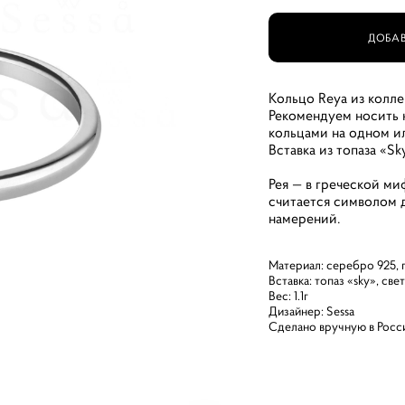
ДОБАВ
Кольцо Reya из колле
Рекомендуем носить к
кольцами на одном ил
Вставка из топаза «S
Рея — в греческой ми
считается символом 
намерений.
Материал: серебро 925,
Вставка: топаз «sky», све
Вес: 1.1г
Дизайнер: Sessa
Сделано вручную в Росс