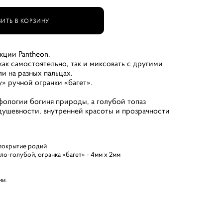
ИТЬ В КОРЗИНУ
кции Pantheon.
ак самостоятельно, так и миксовать с другими
и на разных пальцах.
ky» ручной огранки «багет».
фологии богиня природы, а голубой топаз
душевности, внутренней красоты и прозрачности
 покрытие родий
тло-голубой, огранка «багет» - 4мм х 2мм
ии.