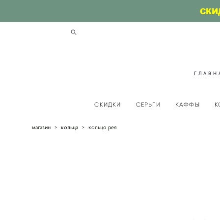
СКИ
ГЛАВН
СКИДКИ
СЕРЬГИ
КАФФЫ
К
магазин
>
кольца
>
кольцо рея