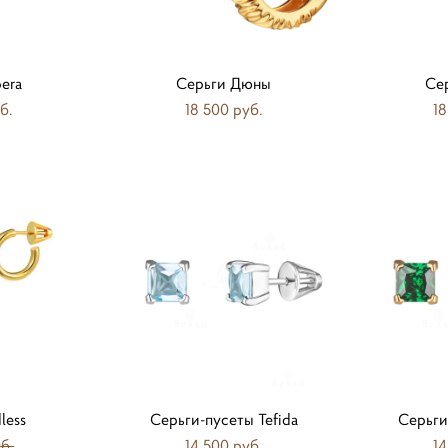
bera
Серьги Дюны
Се
б.
18 500 pуб.
18
less
Серьги-пусеты Tefida
Серьги
б.
14 500 pуб.
14