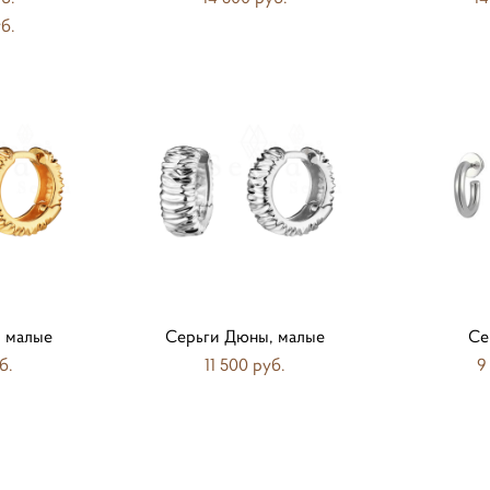
б.
 малые
Серьги Дюны, малые
Се
б.
11 500 pуб.
9