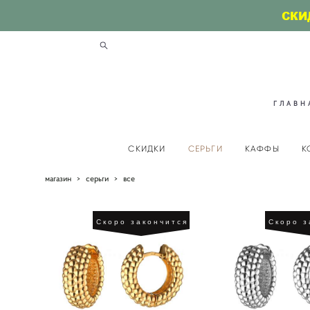
СКИ
ГЛАВН
СКИДКИ
СЕРЬГИ
КАФФЫ
К
магазин
>
серьги
>
все
Скоро закончится
Скоро з