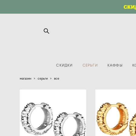
СКИ
СКИДКИ
СЕРЬГИ
КАФФЫ
К
магазин
>
серьги
>
все