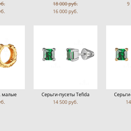
уб.
18 000 pуб.
9
уб.
16 000 pуб.
, малые
Серьги-пусеты Tefida
Серьги-
уб.
14 500 pуб.
14