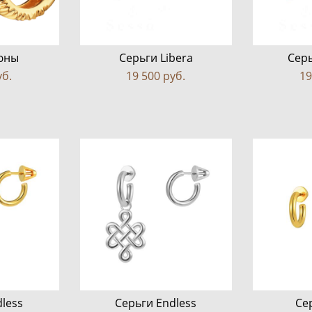
юны
Серьги Libera
Сер
уб.
19 500 pуб.
19
less
Серьги Endless
Се