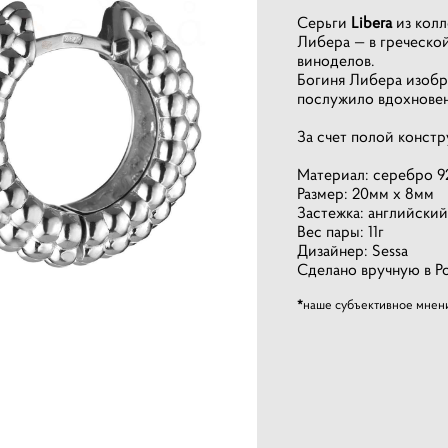
Серьги
Libera
из колл
Либера — в греческо
виноделов.
Богиня Либера изобра
послужило вдохновен
За счет полой конст
Материал: серебро 9
Размер: 20мм х 8мм
Застежка: английский
Вес пары: 11г
Дизайнер: Sessa
Сделано вручную в Р
*
наше субъективное мнени