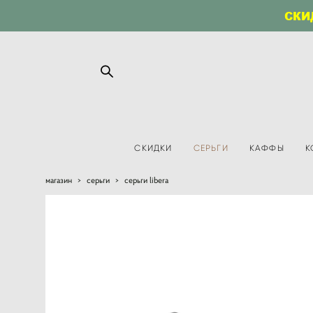
СКИ
СКИДКИ
СЕРЬГИ
КАФФЫ
К
магазин
>
серьги
>
серьги libera