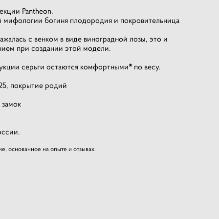
екции Pantheon.
й мифологии богиня плодородия и покровительница
жалась с венком в виде виноградной лозы, это и
ием при создании этой модели.
рукции серьги остаются комфортными
*
по весу.
25, покрытие родий
 замок
оссии.
е, основанное на опыте и отзывах.