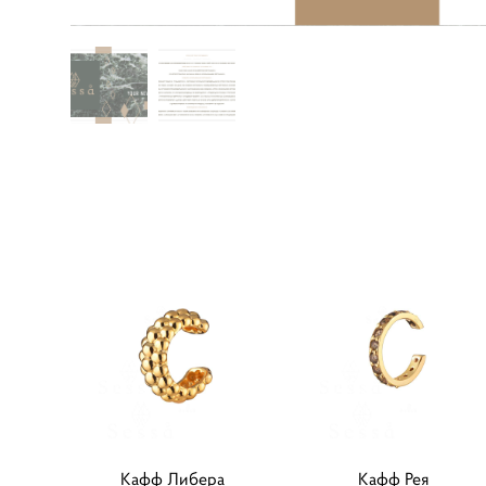
Кафф Либера
Кафф Рея