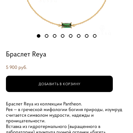
Браслет Reya
5 900 pуб.
ДОБАВИТЬ В КОРЗИНУ
Браслет Reya из коллекции Pantheon.
Рея — в греческой мифологии богиня природы, изумруд
считается символом мудрости, надежды и
проницательности.
Вставка из гидротермального (выращенного в
лаборатории) изумруда ручной огранки «багет»