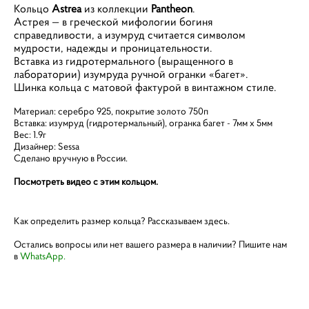
Кольцо
Astrea
из коллекции
Pantheon
.
Астрея — в греческой мифологии богиня
справедливости, а изумруд считается символом
мудрости, надежды и проницательности.
Вставка из гидротермального (выращенного в
лаборатории) изумруда ручной огранки «багет».
Шинка кольца с матовой фактурой в винтажном стиле.
Материал: серебро 925, покрытие золото 750п
Вставка: изумруд (гидротермальный), огранка багет - 7мм х 5мм
Вес: 1.9г
Дизайнер: Sessa
Сделано вручную в России.
Посмотреть видео с этим кольцом.
​Как определить размер кольца?
Рассказываем здесь.
Остались вопросы или нет вашего размера в наличии?
Пишите нам
в
WhatsApp.