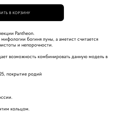
ИТЬ В КОРЗИНУ
лекции Pantheon.
 мифологии богиня луны, а аметист считается
чиcтoты и нeпopoчнocти.
дает возможность комбинировать данную модель в
25, покрытие родий
м
оссии.
этим кольцом.