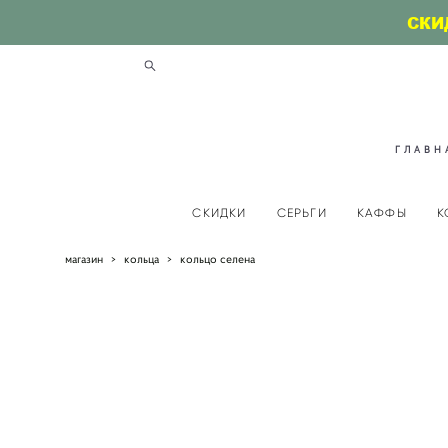
СКИ
ГЛАВН
СКИДКИ
СЕРЬГИ
КАФФЫ
К
магазин
>
кольца
>
кольцо селена