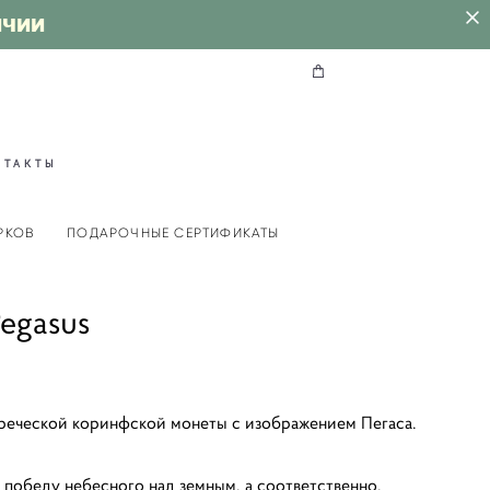
ИЧИИ
НТАКТЫ
РКОВ
ПОДАРОЧНЫЕ СЕРТИФИКАТЫ
egasus
греческой коринфской монеты с изображением Пегаса.
 победу небесного над земным, а соответственно,