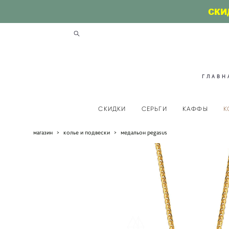
СКИ
ГЛАВН
СКИДКИ
СЕРЬГИ
КАФФЫ
К
магазин
>
колье и подвески
>
медальон pegasus